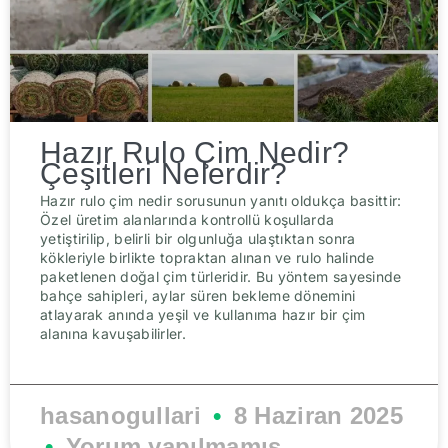
Hazır Rulo Çim Nedir?
Çeşitleri Nelerdir?
Hazır rulo çim nedir sorusunun yanıtı oldukça basittir:
Özel üretim alanlarında kontrollü koşullarda
yetiştirilip, belirli bir olgunluğa ulaştıktan sonra
kökleriyle birlikte topraktan alınan ve rulo halinde
paketlenen doğal çim türleridir. Bu yöntem sayesinde
bahçe sahipleri, aylar süren bekleme dönemini
atlayarak anında yeşil ve kullanıma hazır bir çim
alanına kavuşabilirler.
hasanogullari
8 Haziran 2025
Yorum yapılmamış