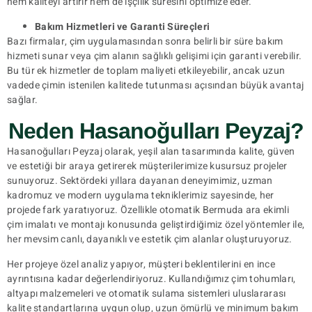
hem kaliteyi artırır hem de işçilik süresini optimize eder.
Bakım Hizmetleri ve Garanti Süreçleri
Bazı firmalar, çim uygulamasından sonra belirli bir süre bakım
hizmeti sunar veya çim alanın sağlıklı gelişimi için garanti verebilir.
Bu tür ek hizmetler de toplam maliyeti etkileyebilir, ancak uzun
vadede çimin istenilen kalitede tutunması açısından büyük avantaj
sağlar.
Neden Hasanoğulları Peyzaj?
Hasanoğulları Peyzaj olarak, yeşil alan tasarımında kalite, güven
ve estetiği bir araya getirerek müşterilerimize kusursuz projeler
sunuyoruz. Sektördeki yıllara dayanan deneyimimiz, uzman
kadromuz ve modern uygulama tekniklerimiz sayesinde, her
projede fark yaratıyoruz. Özellikle otomatik Bermuda ara ekimli
çim imalatı ve montajı konusunda geliştirdiğimiz özel yöntemler ile,
her mevsim canlı, dayanıklı ve estetik çim alanlar oluşturuyoruz.
Her projeye özel analiz yapıyor, müşteri beklentilerini en ince
ayrıntısına kadar değerlendiriyoruz. Kullandığımız çim tohumları,
altyapı malzemeleri ve otomatik sulama sistemleri uluslararası
kalite standartlarına uygun olup, uzun ömürlü ve minimum bakım