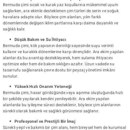
Bermuda çimi sıcak ve kurak yaz koşullarına mükemmel uyum
sağlarken, ara ekimle desteklenen çim türleri de serin ve soğuk
havalara adapte olur. Böylece çim alanları, yılın farklı
dönemlerinde değişen iklim şartlarına karşı daima dayanıklı ve
sağlıklı kalır.
Düşük Bakım ve Su İhtiyacı
Bermuda çimi, kök yapısının derinliği sayesinde suyu verimli
kullanır ve kuraklık dönemlerine karşı dirençlidir. Ara ekim yapılan
alanlar da bu avantajı destekleyerek, hem sulama ihtiyacını
optimize eder hem de bakım sıklığını azaltır. Uzun vadede su
tasarrufu sağlanarak çevre dostu bir peyzaj yönetimi imkânı
sunulur.
Yüksek Hızlı Onarım Yeteneği
Bermuda çimi, hasar gördüğünde veya aşınma oluştuğunda hızlı
bir şekilde yayılarak kendini yenileyebilir. Ara ekim yapılan
alanlarda bu iyileşme süreci desteklenir, böylece çim alanlarının
sürekli olarak bakımlı ve sağlıklı görünmesi sağlanır.
Profesyonel ve Prestijli Bir İmaj
Sürekli yeşil ve bakımlı bir çim alanı, hem bireysel hem de kurumsal