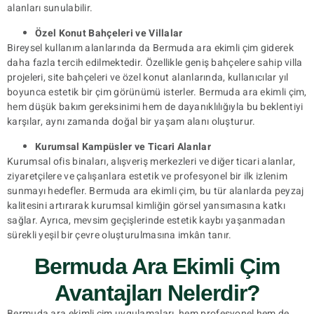
alanları sunulabilir.
Özel Konut Bahçeleri ve Villalar
Bireysel kullanım alanlarında da Bermuda ara ekimli çim giderek
daha fazla tercih edilmektedir. Özellikle geniş bahçelere sahip villa
projeleri, site bahçeleri ve özel konut alanlarında, kullanıcılar yıl
boyunca estetik bir çim görünümü isterler. Bermuda ara ekimli çim,
hem düşük bakım gereksinimi hem de dayanıklılığıyla bu beklentiyi
karşılar, aynı zamanda doğal bir yaşam alanı oluşturur.
Kurumsal Kampüsler ve Ticari Alanlar
Kurumsal ofis binaları, alışveriş merkezleri ve diğer ticari alanlar,
ziyaretçilere ve çalışanlara estetik ve profesyonel bir ilk izlenim
sunmayı hedefler. Bermuda ara ekimli çim, bu tür alanlarda peyzaj
kalitesini artırarak kurumsal kimliğin görsel yansımasına katkı
sağlar. Ayrıca, mevsim geçişlerinde estetik kaybı yaşanmadan
sürekli yeşil bir çevre oluşturulmasına imkân tanır.
Bermuda Ara Ekimli Çim
Avantajları Nelerdir?
Bermuda ara ekimli çim uygulamaları, hem profesyonel hem de