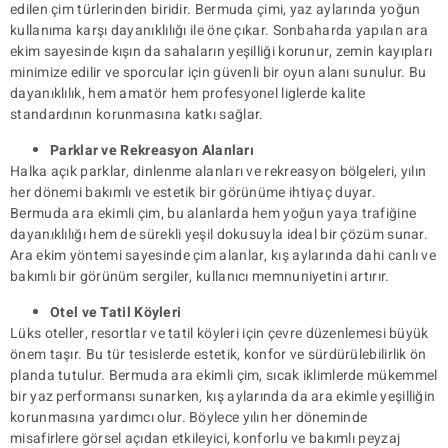
edilen çim türlerinden biridir. Bermuda çimi, yaz aylarında yoğun
kullanıma karşı dayanıklılığı ile öne çıkar. Sonbaharda yapılan ara
ekim sayesinde kışın da sahaların yeşilliği korunur, zemin kayıpları
minimize edilir ve sporcular için güvenli bir oyun alanı sunulur. Bu
dayanıklılık, hem amatör hem profesyonel liglerde kalite
standardının korunmasına katkı sağlar.
Parklar ve Rekreasyon Alanları
Halka açık parklar, dinlenme alanları ve rekreasyon bölgeleri, yılın
her dönemi bakımlı ve estetik bir görünüme ihtiyaç duyar.
Bermuda ara ekimli çim, bu alanlarda hem yoğun yaya trafiğine
dayanıklılığı hem de sürekli yeşil dokusuyla ideal bir çözüm sunar.
Ara ekim yöntemi sayesinde çim alanlar, kış aylarında dahi canlı ve
bakımlı bir görünüm sergiler, kullanıcı memnuniyetini artırır.
Otel ve Tatil Köyleri
Lüks oteller, resortlar ve tatil köyleri için çevre düzenlemesi büyük
önem taşır. Bu tür tesislerde estetik, konfor ve sürdürülebilirlik ön
planda tutulur. Bermuda ara ekimli çim, sıcak iklimlerde mükemmel
bir yaz performansı sunarken, kış aylarında da ara ekimle yeşilliğin
korunmasına yardımcı olur. Böylece yılın her döneminde
misafirlere görsel açıdan etkileyici, konforlu ve bakımlı peyzaj