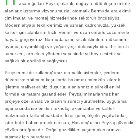
asanoğulları Peyzaj olarak, doğayla bütünleşen estetik
alanlar oluşturma vizyonumuzla, otomatik Bermuda ara ekimli
çim imalatı ve montaj hizmetlerinde sektörün öncüsüyüz.
Modern altyapı tekniklerimiz ve uzman kadromuzla, yüksek
kaliteli çim alanlarını hızlı, verimli ve uzun ömürlü çözümlerle
hayata geçiriyoruz. Bermuda çimi, sıcak iklimlere mükemmel
uyumu, dayanıklılığı ve yoğun yeşil dokusuyla ideal bir tercih
sunarken; ara ekim yöntemi sayesinde yıl boyu estetik ve
sağlıklı bir görünüm sağlıyoruz.
Projelerimizde kullandığımız otomatik sistemler, çimlerin
düzenli ve optimum koşullarda bakımını mümkün kılarak
işletme maliyetlerinizi düşürür, alanlarınızın sürekli en iyi
formda kalmasını garanti eder. Peyzaj mimarlarımız her
projeye özel analiz ve tasarım süreci yürütmekte, uygulama
aşamasında ise en ileri teknoloji ekipmanlar ve kaliteli
malzemeler kullanılmaktadır. İster geniş ölçekli yeşil alanlar,
ister butik bahçe projeleri olsun, Hasanoğulları Peyzaj güvenilir
çözüm ortağınızdır. Doğal güzellikleri yaşam alanlarınıza
taşımak için buradayız.